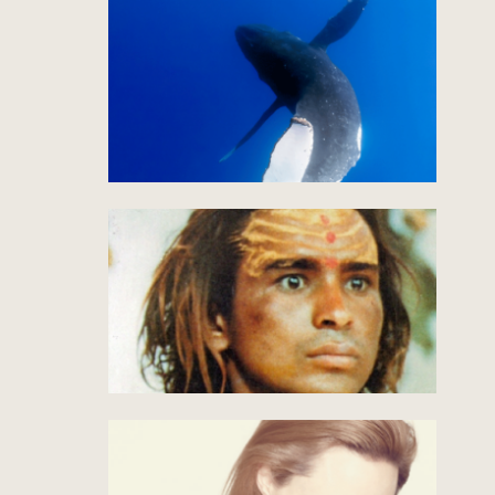
Ravivez votre
coeur!
by Claudine
Marchand
V I D E O 2:57
Das Geschenk
der Buchelwale
V I D E O 9:53
Babaji