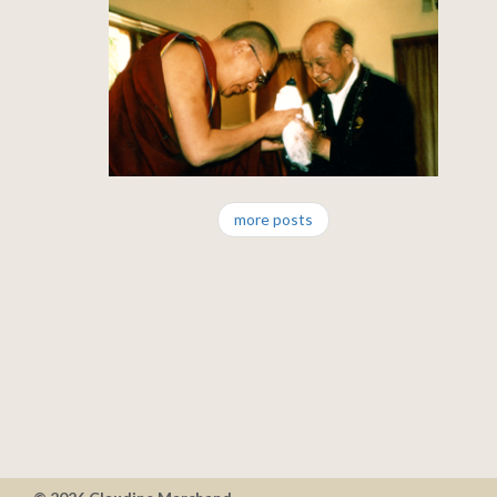
Wasser fühlt!
by Dr. Masato Emoto
Muhen
more posts
& Dalai Lama
by Claudine Marchand