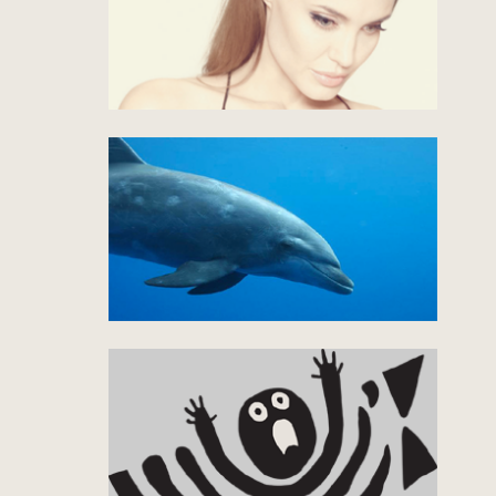
V I D E O 10:38
Angelina Jolie
ist Krebs erblich?
by Dr. Bruce Lipton
V I D E O 0:50
Was sagen
Denn die Delphine?