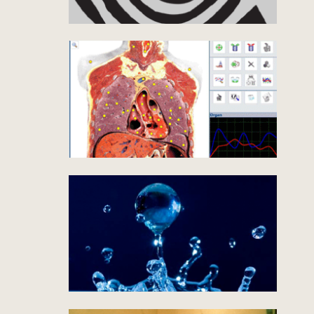
V I D E O 7:56
Energiekapital
by Dr. Bruce Lipton
V I D E O 9:57
Zukunftsmedizin
V I D E O 3:15