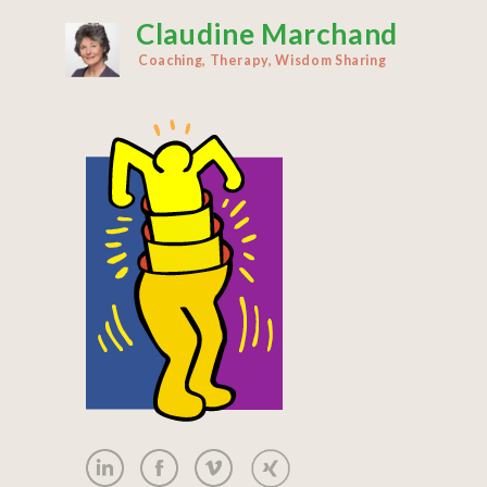
Claudine Marchand
Aller
au
Coaching, Therapy, Wisdom Sharing
contenu
principal