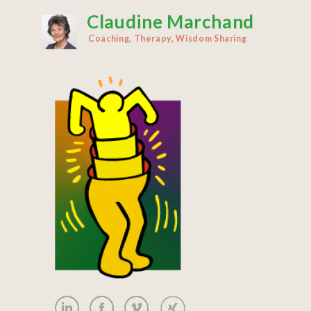
Claudine Marchand
Aller
au
Coaching, Therapy, Wisdom Sharing
contenu
principal