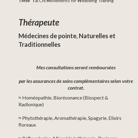
TMW
T
ai Chi
M
ovements for
W
ellbeing Training
Thérapeute
Médecines de pointe, Naturelles et
Traditionnelles
Mes consultations seront remboursées
par les assurances de soins complémentaires selon votre
contrat.
≈ Homéopathie, Biorésonance (Biospect &
Radionique)
≈ Phytothérapie, Aromathérapie, Spagyrie, Elixirs
floreaux