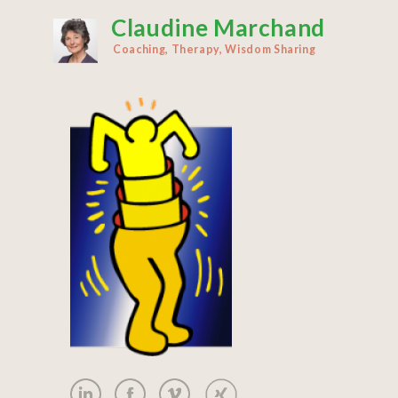
Claudine Marchand
Aller
au
Coaching, Therapy, Wisdom Sharing
contenu
principal