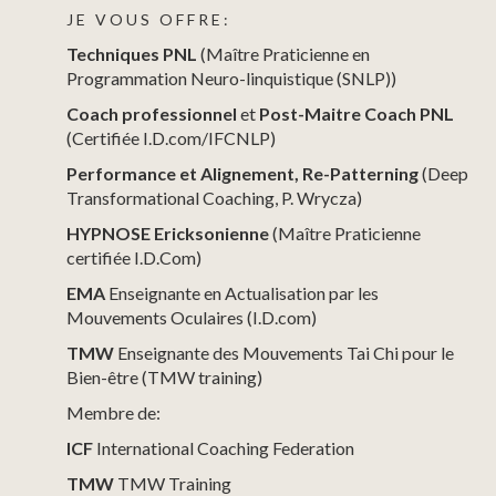
J E V O U S O F F R E :
Techniques PNL
(Maître Praticienne en
Programmation Neuro-linquistique (SNLP))
Coach professionnel
et
Post-Maitre Coach PNL
(Certifiée I.D.com/IFCNLP)
Performance et Alignement, Re-Patterning
(Deep
Transformational Coaching, P. Wrycza)
HYPNOSE Ericksonienne
(Maître Praticienne
certifiée I.D.Com)
EMA
Enseignante en Actualisation par les
Mouvements Oculaires (I.D.com)
TMW
Enseignante des Mouvements Tai Chi pour le
Bien-être (TMW training)
Membre de:
ICF
International Coaching Federation
TMW
TMW Training